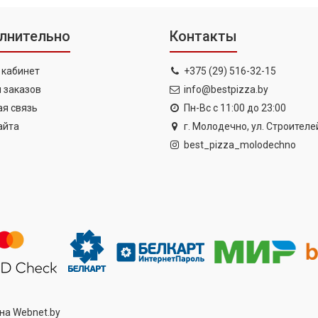
лнительно
Контакты
 кабинет
+375 (29) 516-32-15
 заказов
info@bestpizza.by
я связь
Пн-Вс с 11:00 до 23:00
айта
г. Молодечно, ул. Строителей
best_pizza_molodechno
ина
Webnet.by