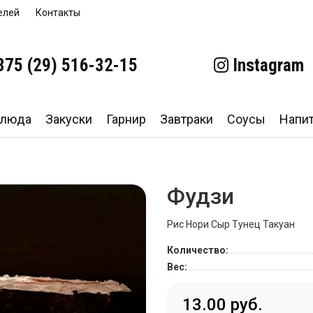
елей
Контакты
375 (29)
516-32-15
Instagram
блюда
Закуски
Гарнир
Завтраки
Соусы
Напи
Фудзи
Рис Нори Сыр Тунец Такуан
Количество:
Вес:
13.00 руб.