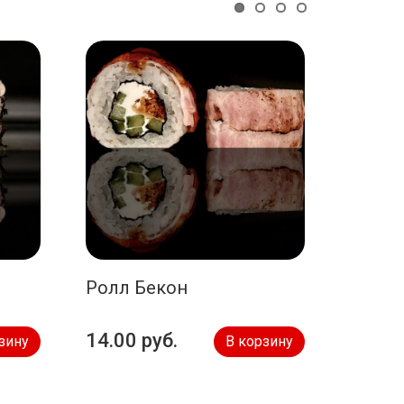
Ролл Бекон
Сет М
14.00 руб.
36.00
зину
В корзину