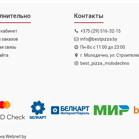
лнительно
Контакты
 кабинет
+375 (29) 516-32-15
 заказов
info@bestpizza.by
я связь
Пн-Вс с 11:00 до 23:00
айта
г. Молодечно, ул. Строителей
best_pizza_molodechno
ина
Webnet.by