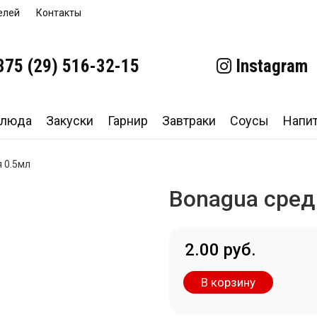
елей
Контакты
375 (29)
516-32-15
Instagram
блюда
Закуски
Гарнир
Завтраки
Соусы
Напи
 0.5мл
Bonagua сред
2.00 руб.
В корзину